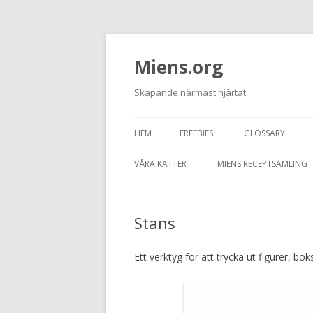
Miens.org
Skapande närmast hjärtat
HEM
FREEBIES
GLOSSARY
VÅRA KATTER
MIENS RECEPTSAMLING
TASSEN
Stans
JUNIOR
GRAFITTI
Ett verktyg för att trycka ut figurer, b