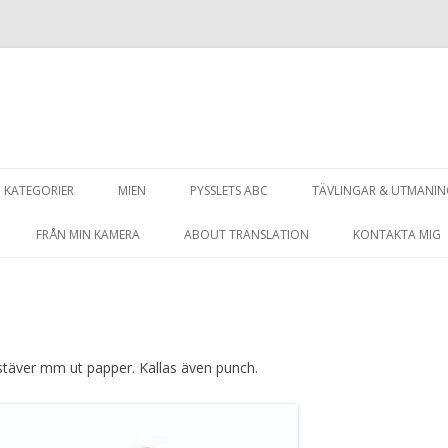
Hoppa
till
KATEGORIER
MIEN
PYSSLETS ABC
TÄVLINGAR & UTMANI
innehåll
FRÅN MIN KAMERA
ABOUT TRANSLATION
KONTAKTA MIG
okstäver mm ut papper. Kallas även punch.