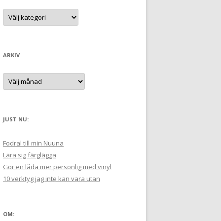
t
K
a
e
t
e
r
g
:
o
r
ARKIV
i
e
r
A
:
r
k
i
v
JUST NU:
Fodral till min Nuuna
Lära sig färglägga
Gör en låda mer personlig med vinyl
10 verktyg jag inte kan vara utan
OM: