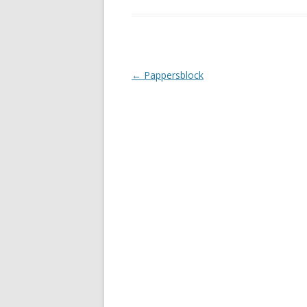
Inläggsnavigering
←
Pappersblock