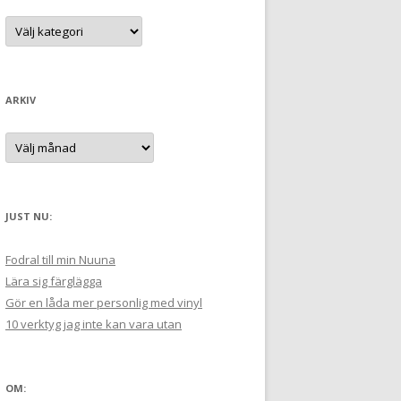
t
K
a
e
t
e
r
g
:
o
r
ARKIV
i
e
r
A
:
r
k
i
v
JUST NU:
Fodral till min Nuuna
Lära sig färglägga
Gör en låda mer personlig med vinyl
10 verktyg jag inte kan vara utan
OM: