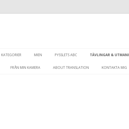
Hoppa
till
KATEGORIER
MIEN
PYSSLETS ABC
TÄVLINGAR & UTMAN
innehåll
FRÅN MIN KAMERA
ABOUT TRANSLATION
KONTAKTA MIG