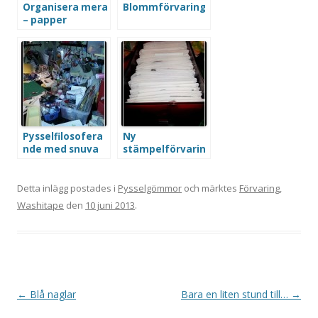
Organisera mera
Blommförvaring
– papper
Pysselfilosofera
Ny
nde med snuva
stämpelförvarin
g
Detta inlägg postades i
Pysselgömmor
och märktes
Förvaring
,
Washitape
den
10 juni 2013
.
Inläggsnavigering
←
Blå naglar
Bara en liten stund till…
→