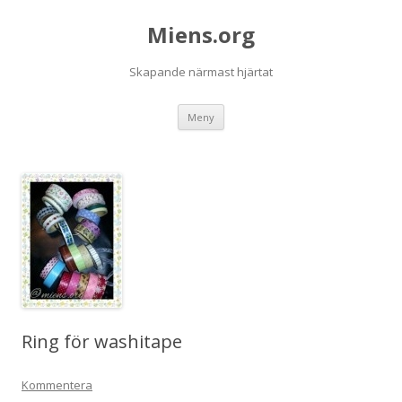
Miens.org
Skapande närmast hjärtat
Hoppa
Meny
till
innehåll
Ring för washitape
Kommentera