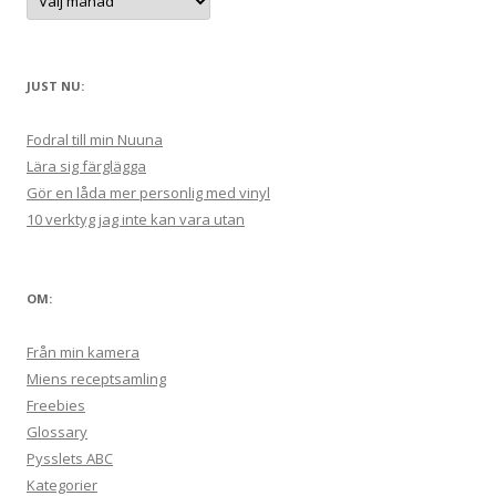
:
r
k
i
v
JUST NU:
Fodral till min Nuuna
Lära sig färglägga
Gör en låda mer personlig med vinyl
10 verktyg jag inte kan vara utan
OM:
Från min kamera
Miens receptsamling
Freebies
Glossary
Pysslets ABC
Kategorier