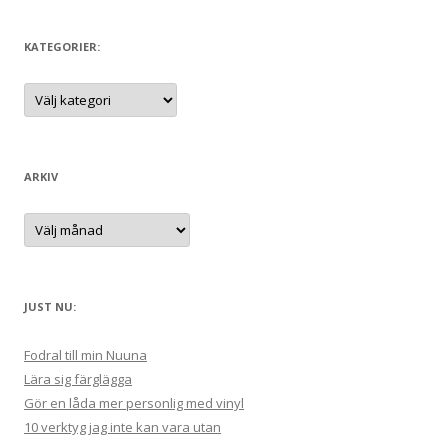
k
e
KATEGORIER:
f
t
K
a
e
t
e
r
g
:
o
r
ARKIV
i
e
r
A
:
r
k
i
v
JUST NU:
Fodral till min Nuuna
Lära sig färglägga
Gör en låda mer personlig med vinyl
10 verktyg jag inte kan vara utan