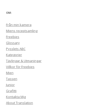
OM:
Från min kamera
Miens receptsamling
Freebies
Glossary
Pysslets ABC
Kategorier
Tävlingar & Utmaningar
Villkor för Freebies
Mien
Tassen
Junior
Grafitti
Kontakta Mig
About Translation