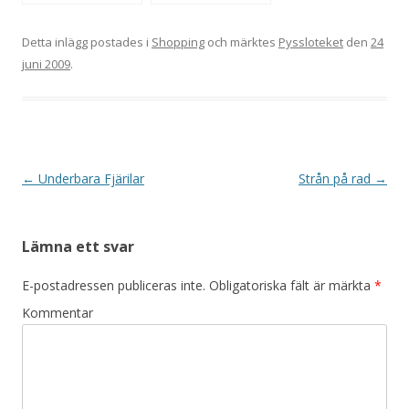
Scrapparazzi
Detta inlägg postades i
Shopping
och märktes
Pyssloteket
den
24
juni 2009
.
Inläggsnavigering
←
Underbara Fjärilar
Strån på rad
→
Lämna ett svar
E-postadressen publiceras inte.
Obligatoriska fält är märkta
*
Kommentar