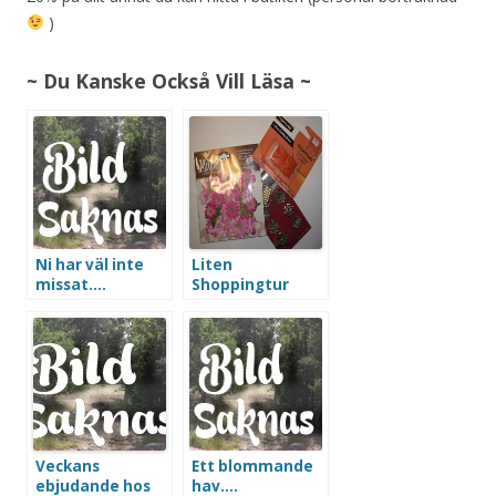
)
~ Du Kanske Också Vill Läsa ~
Ni har väl inte
Liten
missat….
Shoppingtur
Veckans
Ett blommande
ebjudande hos
hav….