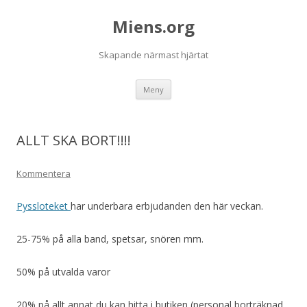
Miens.org
Skapande närmast hjärtat
Hoppa
Meny
till
innehåll
ALLT SKA BORT!!!!
Kommentera
Pyssloteket
har underbara erbjudanden den här veckan.
25-75% på alla band, spetsar, snören mm.
50% på utvalda varor
20% på allt annat du kan hitta i butiken (personal borträknad