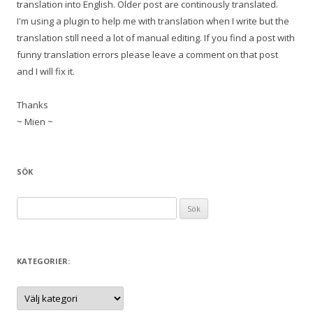
translation into English. Older post are continously translated.
I'm using a plugin to help me with translation when I write but the
translation still need a lot of manual editing. If you find a post with
funny translation errors please leave a comment on that post
and I will fix it.
Thanks
~ Mien ~
SÖK
S
ö
k
e
KATEGORIER:
f
t
K
a
e
t