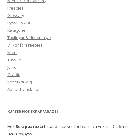
Miens receptsamling
Freebies
Glossary
Pysslets ABC
Kategorier
Tävlingar & Utmaningar
Villkor för Freebies
Mien
Tassen
Junior
Grafitti
Kontakta Mig
About Translation
KURSER HOS SCRAPPARAZZI
Hos
Scrapparazzi
hittar du kurser för barn och vuxna. Det finns
även lovpyssel.