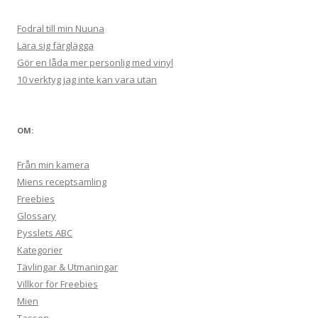
Fodral till min Nuuna
Lära sig färglägga
Gör en låda mer personlig med vinyl
10 verktyg jag inte kan vara utan
OM:
Från min kamera
Miens receptsamling
Freebies
Glossary
Pysslets ABC
Kategorier
Tävlingar & Utmaningar
Villkor för Freebies
Mien