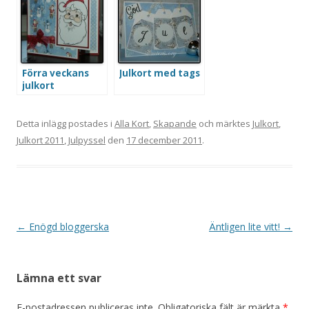
Förra veckans
Julkort med tags
julkort
Detta inlägg postades i
Alla Kort
,
Skapande
och märktes
Julkort
,
Julkort 2011
,
Julpyssel
den
17 december 2011
.
Inläggsnavigering
←
Enögd bloggerska
Äntligen lite vitt!
→
Lämna ett svar
E-postadressen publiceras inte.
Obligatoriska fält är märkta
*