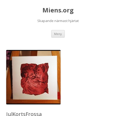
Miens.org
Skapande närmast hjärtat
Hoppa
Meny
till
innehåll
JulKortsFrossa