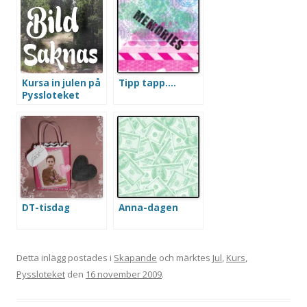
Kursa in julen på
Tipp tapp….
Pyssloteket
DT-tisdag
Anna-dagen
Detta inlägg postades i
Skapande
och märktes
Jul
,
Kurs
,
Pyssloteket
den
16 november 2009
.