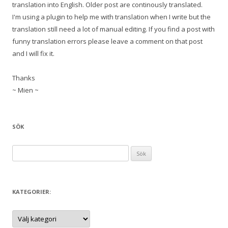
translation into English. Older post are continously translated.
I'm using a plugin to help me with translation when I write but the
translation still need a lot of manual editing. If you find a post with
funny translation errors please leave a comment on that post
and I will fix it.
Thanks
~ Mien ~
SÖK
S
ö
k
e
KATEGORIER:
f
t
K
a
e
t