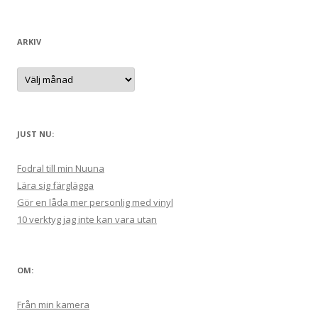
e
r
g
:
o
r
ARKIV
i
e
r
A
:
r
k
i
v
JUST NU:
Fodral till min Nuuna
Lära sig färglägga
Gör en låda mer personlig med vinyl
10 verktyg jag inte kan vara utan
OM:
Från min kamera