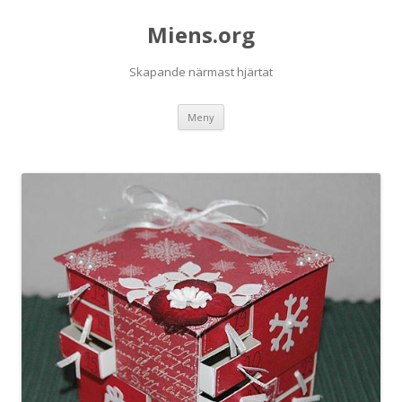
Miens.org
Skapande närmast hjärtat
Hoppa
Meny
till
innehåll