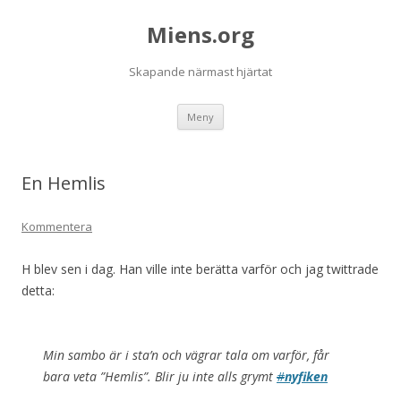
Miens.org
Skapande närmast hjärtat
Hoppa
Meny
till
innehåll
En Hemlis
Kommentera
H blev sen i dag. Han ville inte berätta varför och jag twittrade
detta:
Min sambo är i sta’n och vägrar tala om varför, får
bara veta ”Hemlis”. Blir ju inte alls grymt
#
nyfiken