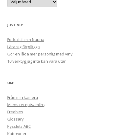
:
r
k
i
v
JUST NU:
Fodral till min Nuuna
Lära sig färglägga
Gör en låda mer personlig med vinyl
10 verktyg jag inte kan vara utan
OM:
Från min kamera
Miens receptsamling
Freebies
Glossary
Pysslets ABC
Kategorier