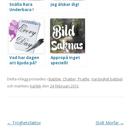
Snälla Rara
Jag älskar dig!
Underbara !
Vad har dagen
Appropå inget
att bjuda på?
speciellt
Detta inlägg postades i
Babble, Chatter, Prattle
,
Vardagligt babbel
och märktes
Kärlek
den
24 februari 2012
.
Inläggsnavigering
←
Tröghetsfaktor
Stolt Morfar
→