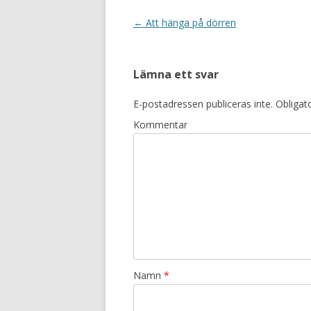
Inläggsnavigering
←
Att hänga på dörren
Lämna ett svar
E-postadressen publiceras inte.
Obligato
Kommentar
Namn
*