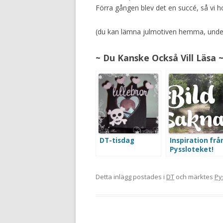
Förra gången blev det en succé, så vi 
(du kan lämna julmotiven hemma, under 
~ Du Kanske Också Vill Läsa 
DT-tisdag
Inspiration frå
Pyssloteket!
Detta inlägg postades i
DT
och märktes
Py