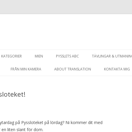
Hoppa
till
KATEGORIER
MIEN
PYSSLETS ABC
TÄVLINGAR & UTMANI
innehåll
FRÅN MIN KAMERA
ABOUT TRANSLATION
KONTAKTA MIG
loteket!
bytardag på Pyssloteket på lördag? Ni kommer dit med
 en liten slant för dom.