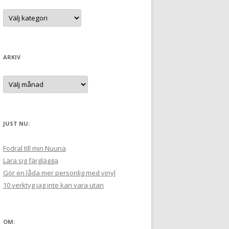
t
K
a
e
t
e
r
g
:
o
r
ARKIV
i
e
r
A
:
r
k
i
v
JUST NU:
Fodral till min Nuuna
Lära sig färglägga
Gör en låda mer personlig med vinyl
10 verktyg jag inte kan vara utan
OM: