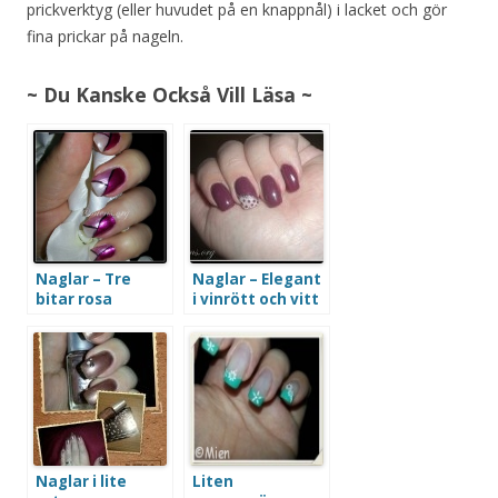
prickverktyg (eller huvudet på en knappnål) i lacket och gör
fina prickar på nageln.
~ Du Kanske Också Vill Läsa ~
Naglar – Tre
Naglar – Elegant
bitar rosa
i vinrött och vitt
Naglar i lite
Liten