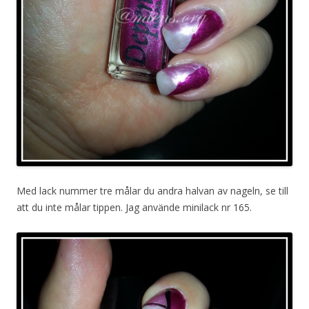
Med lack nummer tre målar du andra halvan av nageln, se till
att du inte målar tippen. Jag använde minilack nr 165.