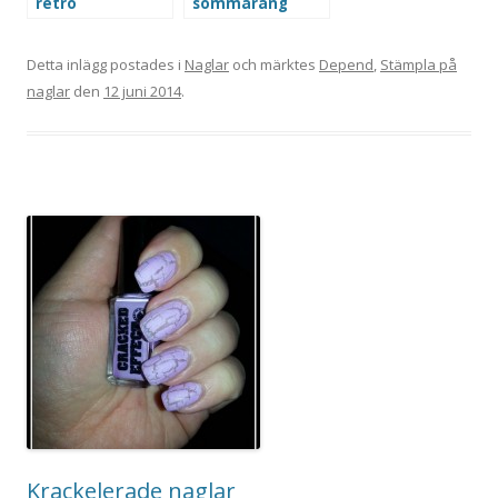
retro
sommaräng
Detta inlägg postades i
Naglar
och märktes
Depend
,
Stämpla på
naglar
den
12 juni 2014
.
Krackelerade naglar