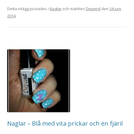
Detta inlägg postades i
Naglar
och märktes
Depend
den
24 juni
2014
.
Naglar – Blå med vita prickar och en fjäril