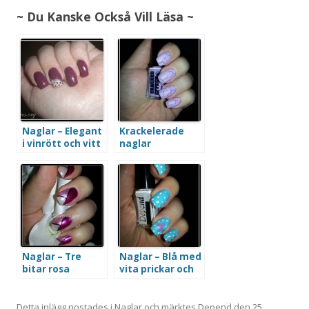
~ Du Kanske Också Vill Läsa ~
Naglar – Elegant
Krackelerade
i vinrött och vitt
naglar
Naglar – Tre
Naglar – Blå med
bitar rosa
vita prickar och
en fjäril
Detta inlägg postades i
Naglar
och märktes
Depend
den
25