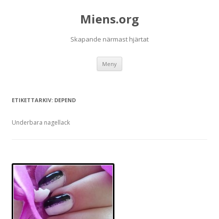
Miens.org
Skapande närmast hjärtat
Hoppa
Meny
till
innehåll
ETIKETTARKIV:
DEPEND
Underbara nagellack