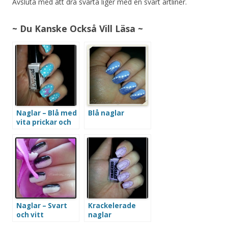
Avsluta med att dra svarta liger med en svart artliner.
~ Du Kanske Också Vill Läsa ~
Naglar – Blå med
Blå naglar
vita prickar och
en fjäril
Naglar – Svart
Krackelerade
och vitt
naglar