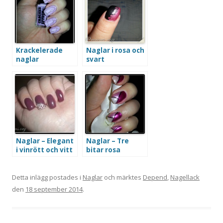
Krackelerade
Naglar i rosa och
naglar
svart
Naglar – Elegant
Naglar – Tre
i vinrött och vitt
bitar rosa
Detta inlägg postades i
Naglar
och märktes
Depend
,
Nagellack
den
18 september 2014
.