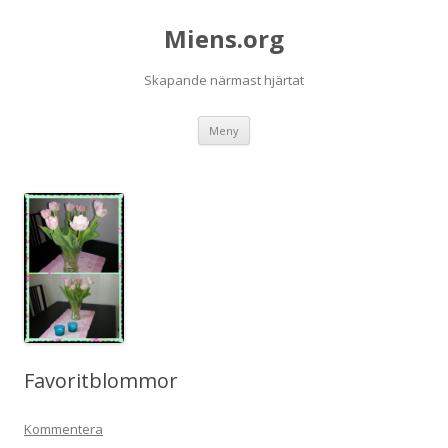
Miens.org
Skapande närmast hjärtat
Hoppa
Meny
till
innehåll
Favoritblommor
Kommentera