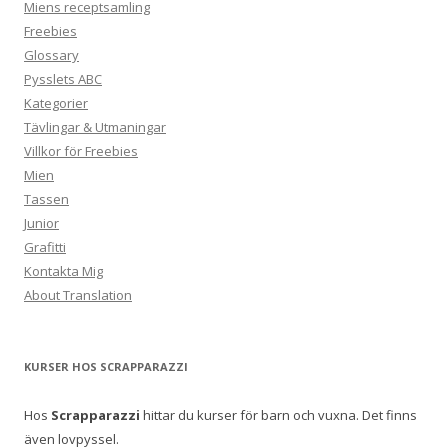
Miens receptsamling
Freebies
Glossary
Pysslets ABC
Kategorier
Tävlingar & Utmaningar
Villkor för Freebies
Mien
Tassen
Junior
Grafitti
Kontakta Mig
About Translation
KURSER HOS SCRAPPARAZZI
Hos
Scrapparazzi
hittar du kurser för barn och vuxna. Det finns
även lovpyssel.