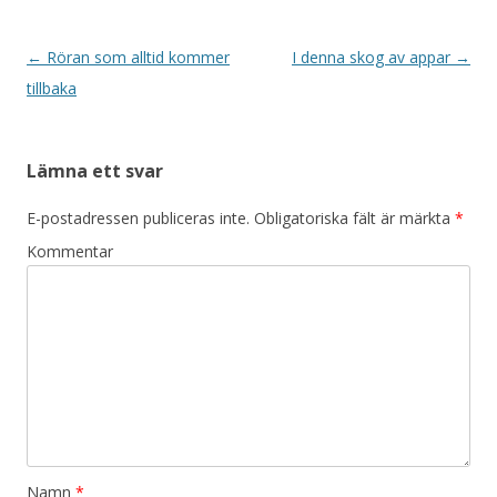
Inläggsnavigering
←
Röran som alltid kommer
I denna skog av appar
→
tillbaka
Lämna ett svar
E-postadressen publiceras inte.
Obligatoriska fält är märkta
*
Kommentar
Namn
*