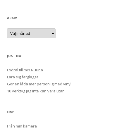
t
e
r
g
:
o
r
ARKIV
i
e
r
A
:
r
k
i
v
JUST NU:
Fodral till min Nuuna
Lära sig färglägga
Gör en låda mer personlig med vinyl
10 verktyg jag inte kan vara utan
OM:
Från min kamera