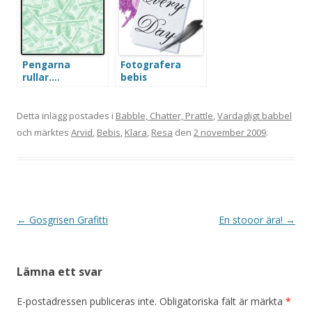
Pengarna
Fotografera
rullar….
bebis
Detta inlägg postades i
Babble, Chatter, Prattle
,
Vardagligt babbel
och märktes
Arvid
,
Bebis
,
Klara
,
Resa
den
2 november 2009
.
Inläggsnavigering
←
Gosgrisen Grafitti
En stooor ära!
→
Lämna ett svar
E-postadressen publiceras inte.
Obligatoriska fält är märkta
*