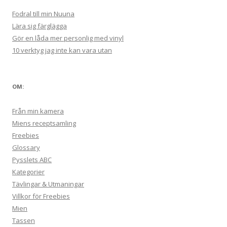
Fodral till min Nuuna
Lära sig färglägga
Gör en låda mer personlig med vinyl
10 verktyg jag inte kan vara utan
OM:
Från min kamera
Miens receptsamling
Freebies
Glossary
Pysslets ABC
Kategorier
Tävlingar & Utmaningar
Villkor för Freebies
Mien
Tassen