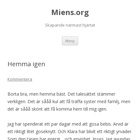
Miens.org
Skapande närmast hjärtat
Hoppa
Meny
till
innehåll
Hemma igen
Kommentera
Borta bra, men hemma bäst. Det talesättet stämmer
verkligen. Det är sååå kul att få träffa syster med familj, men
det är sååå skönt att få komma hem till mig igen.
Jag har spenderat ett par dagar med att gosa bebis. Arvid är
ett riktigt litet goseknytt. Och Klara har blivit ett riktigt yrväder.
Som den tjejen har energi… och envishet. Jisses. Jag avundas