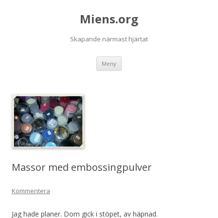
Miens.org
Skapande närmast hjärtat
Hoppa
Meny
till
innehåll
Massor med embossingpulver
Kommentera
Jag hade planer. Dom gick i stöpet, av häpnad.