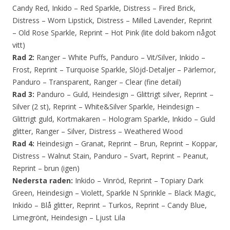
Candy Red, Inkido – Red Sparkle, Distress – Fired Brick,
Distress – Worn Lipstick, Distress – Milled Lavender, Reprint
– Old Rose Sparkle, Reprint – Hot Pink (lite dold bakom något
vitt)
Rad 2:
Ranger – White Puffs, Panduro – Vit/Silver, Inkido –
Frost, Reprint – Turquoise Sparkle, Slöjd-Detaljer – Pärlemor,
Panduro – Transparent, Ranger – Clear (fine detail)
Rad 3:
Panduro – Guld, Heindesign – Glittrigt silver, Reprint –
Silver (2 st), Reprint – White&Silver Sparkle, Heindesign –
Glittrigt guld, Kortmakaren – Hologram Sparkle, Inkido – Guld
glitter, Ranger – Silver, Distress – Weathered Wood
Rad 4:
Heindesign – Granat, Reprint – Brun, Reprint – Koppar,
Distress – Walnut Stain, Panduro – Svart, Reprint – Peanut,
Reprint – brun (igen)
Nedersta raden:
Inkido – Vinröd, Reprint – Topiary Dark
Green, Heindesign – Violett, Sparkle N Sprinkle – Black Magic,
Inkido – Blå glitter, Reprint – Turkos, Reprint – Candy Blue,
Limegrönt, Heindesign – Ljust Lila