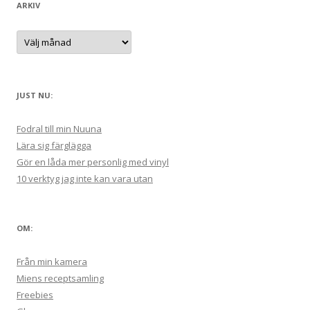
r
ARKIV
i
e
r
A
:
r
k
i
v
JUST NU:
Fodral till min Nuuna
Lära sig färglägga
Gör en låda mer personlig med vinyl
10 verktyg jag inte kan vara utan
OM:
Från min kamera
Miens receptsamling
Freebies