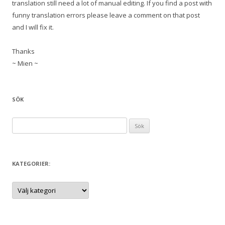
translation still need a lot of manual editing. If you find a post with
funny translation errors please leave a comment on that post
and I will fix it.
Thanks
~ Mien ~
SÖK
S
ö
k
e
KATEGORIER:
f
t
K
a
e
t
e
r
g
:
o