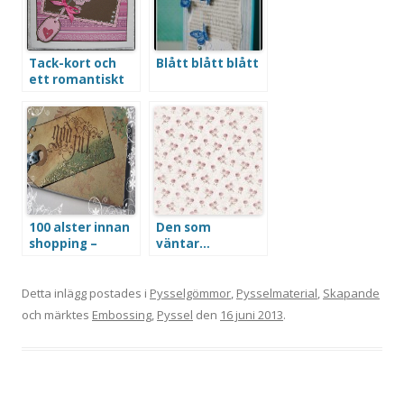
Tack-kort och
Blått blått blått
ett romantiskt
kort
100 alster innan
Den som
shopping –
väntar…
Alster 9
Detta inlägg postades i
Pysselgömmor
,
Pysselmaterial
,
Skapande
och märktes
Embossing
,
Pyssel
den
16 juni 2013
.