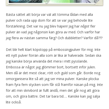
Bästa sättet att börja var väl att tömma lådan med alla
pulver och rada upp dom för att se var jag behövde lite
förstärkning. Det var nu jag blev häpen! Jag har
något
fler
pulver än vad jag någonsin kan göra av med. Och varför har
jag flera av nästan samma färg? Och dubbletter? Varför då???
Det blir helt klart köpstopp på embossingpulver för mig. Inte
ett nytt pulver förrän alla som är lika är halverade. Sedan ska
jag kanske börja använda det mera i mitt pysslande.
Embossa är något jag glömmer bort, bortsett inför julen.
Men då är det mest clear, rött och guld som går. Borde nog
omorganisera lite så att jag ser mina pulver. Kanske plocka
fram fyra fem stycken som får stå framför näsan på mig. Inte
för att min skrivbord är fullt ändå, men det går nog att göra
om, och göra bättre. Det tar bara tid…. Kanske kan jag sälja
lite också.