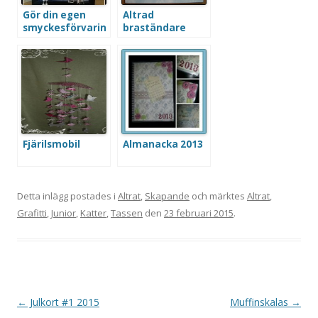
Gör din egen
Altrad
smyckesförvarin
braständare
g eller display
Fjärilsmobil
Almanacka 2013
Detta inlägg postades i
Altrat
,
Skapande
och märktes
Altrat
,
Grafitti
,
Junior
,
Katter
,
Tassen
den
23 februari 2015
.
Inläggsnavigering
←
Julkort #1 2015
Muffinskalas
→