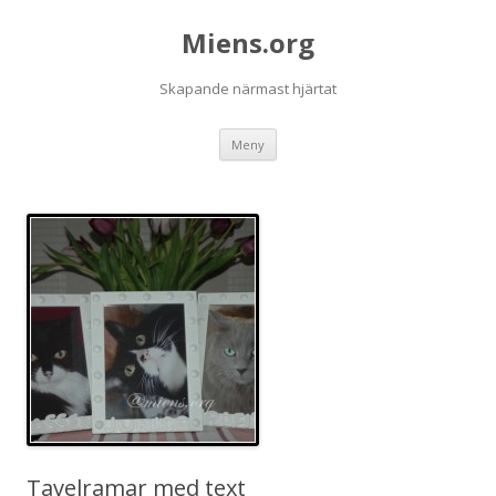
Miens.org
Skapande närmast hjärtat
Hoppa
Meny
till
innehåll
Tavelramar med text