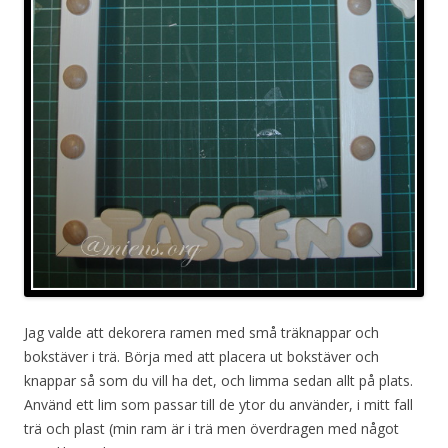
Jag valde att dekorera ramen med små träknappar och
bokstäver i trä. Börja med att placera ut bokstäver och
knappar så som du vill ha det, och limma sedan allt på plats.
Använd ett lim som passar till de ytor du använder, i mitt fall
trä och plast (min ram är i trä men överdragen med något