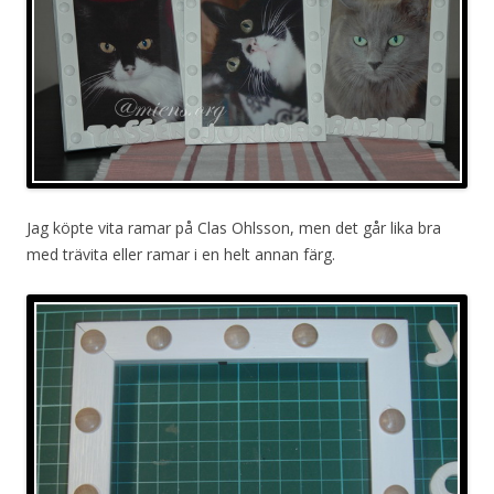
Jag köpte vita ramar på Clas Ohlsson, men det går lika bra
med trävita eller ramar i en helt annan färg.