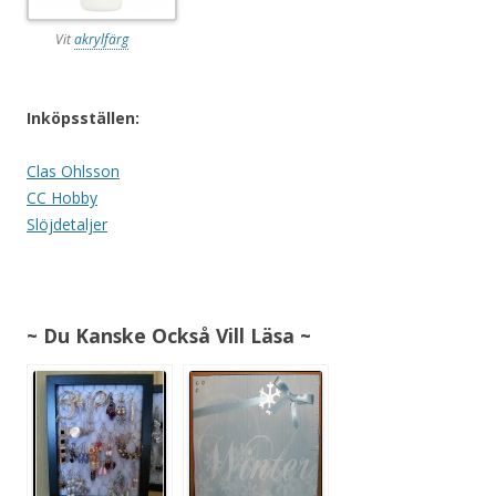
Vit
akrylfärg
Inköpsställen:
Clas Ohlsson
CC Hobby
Slöjdetaljer
~ Du Kanske Också Vill Läsa ~