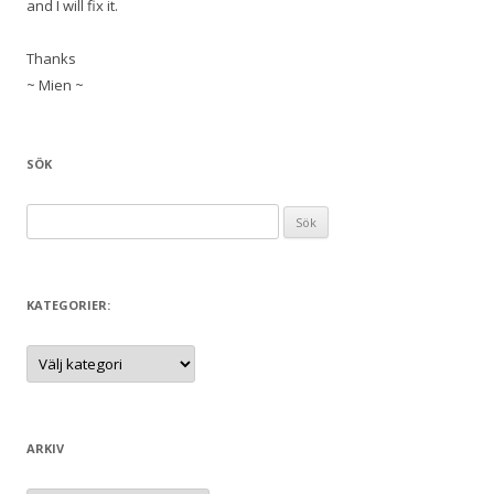
and I will fix it.
Thanks
~ Mien ~
SÖK
S
ö
k
e
KATEGORIER:
f
t
K
a
e
t
e
r
g
:
o
r
ARKIV
i
e
r