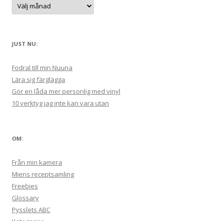
A
:
r
k
i
v
JUST NU:
Fodral till min Nuuna
Lära sig färglägga
Gör en låda mer personlig med vinyl
10 verktyg jag inte kan vara utan
OM:
Från min kamera
Miens receptsamling
Freebies
Glossary
Pysslets ABC