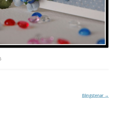
0
.
Blingstenar
→