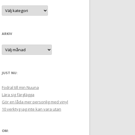
t
K
a
e
t
e
r
g
:
o
r
ARKIV
i
e
r
A
:
r
k
i
v
JUST NU:
Fodral till min Nuuna
Lära sig färglägga
Gör en låda mer personlig med vinyl
10 verktyg jag inte kan vara utan
OM: