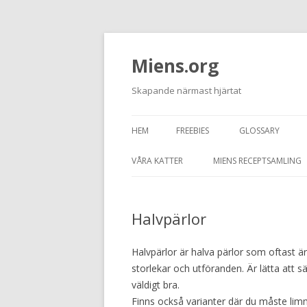
Miens.org
Skapande närmast hjärtat
HEM
FREEBIES
GLOSSARY
VÅRA KATTER
MIENS RECEPTSAMLING
TASSEN
Halvpärlor
JUNIOR
GRAFITTI
Halvpärlor är halva pärlor som oftast är
storlekar och utföranden. Är lätta att s
väldigt bra.
Finns också varianter där du måste limm