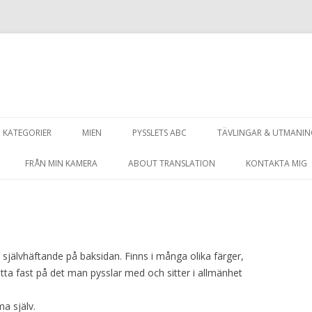
Hoppa
till
KATEGORIER
MIEN
PYSSLETS ABC
TÄVLINGAR & UTMANI
innehåll
FRÅN MIN KAMERA
ABOUT TRANSLATION
KONTAKTA MIG
 självhäftande på baksidan. Finns i många olika färger,
ätta fast på det man pysslar med och sitter i allmänhet
a själv.