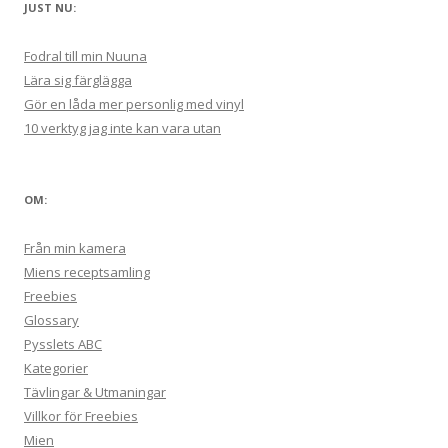
JUST NU:
Fodral till min Nuuna
Lära sig färglägga
Gör en låda mer personlig med vinyl
10 verktyg jag inte kan vara utan
OM:
Från min kamera
Miens receptsamling
Freebies
Glossary
Pysslets ABC
Kategorier
Tävlingar & Utmaningar
Villkor för Freebies
Mien