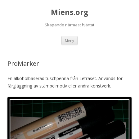
Miens.org
Skapande närmast hjärtat
Hoppa
Meny
till
innehåll
ProMarker
En alkoholbaserad tuschpenna från Letraset. Används för
färgläggning av stämpelmotiv eller andra konstverk.