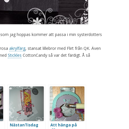
m som jag hoppas kommer att passa i min systerdotters
srosa
akrylfärg
, stansat lillebror med Flirt från QK. Även
r med
Stickles
CottonCandy så var det färdigt. Å så
~
NästanTisdag
Att hänga på