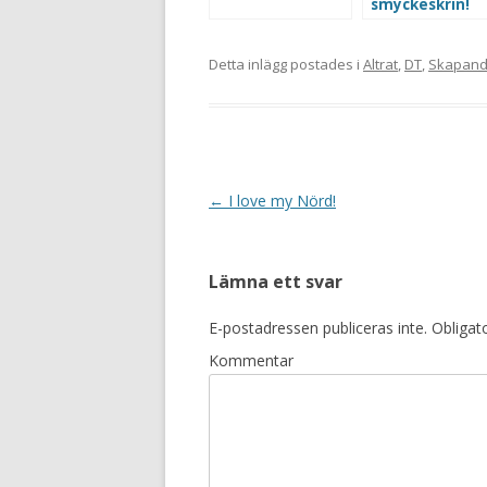
smyckeskrin!
Detta inlägg postades i
Altrat
,
DT
,
Skapan
Inläggsnavigering
←
I love my Nörd!
Lämna ett svar
E-postadressen publiceras inte.
Obligato
Kommentar