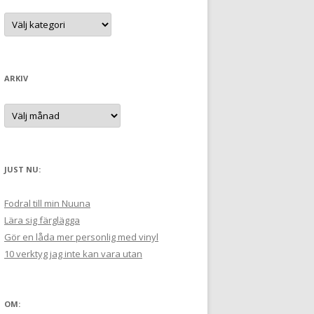
t
K
a
e
t
e
r
g
:
o
r
ARKIV
i
e
r
A
:
r
k
i
v
JUST NU:
Fodral till min Nuuna
Lära sig färglägga
Gör en låda mer personlig med vinyl
10 verktyg jag inte kan vara utan
OM: