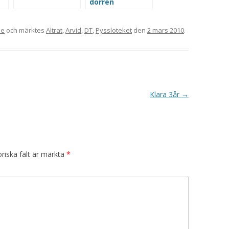
dörren
de
och märktes
Altrat
,
Arvid
,
DT
,
Pyssloteket
den
2 mars 2010
.
Klara 3år
→
riska fält är märkta
*