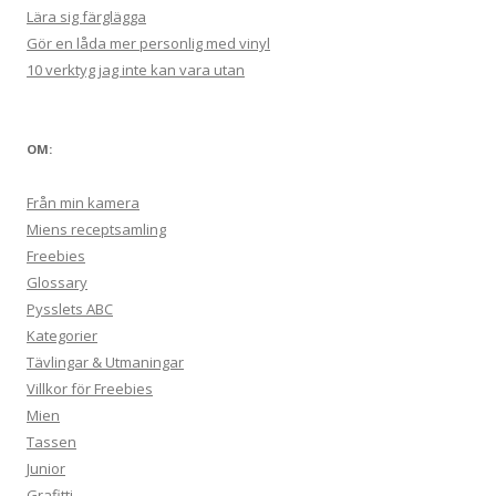
Lära sig färglägga
Gör en låda mer personlig med vinyl
10 verktyg jag inte kan vara utan
OM:
Från min kamera
Miens receptsamling
Freebies
Glossary
Pysslets ABC
Kategorier
Tävlingar & Utmaningar
Villkor för Freebies
Mien
Tassen
Junior
Grafitti