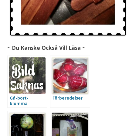
~ Du Kanske Också Vill Läsa ~
Gå-bort-
Förberedelser
blomma