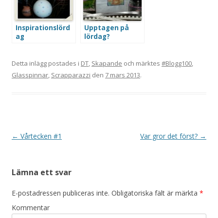
Inspirationslörd
Upptagen på
ag
lördag?
Detta inlägg postades i
DT
,
Skapande
och märktes
#Blogg100
,
Glasspinnar
,
Scrapparazzi
den
7 mars 2013
.
Inläggsnavigering
←
Vårtecken #1
Var gror det först?
→
Lämna ett svar
E-postadressen publiceras inte.
Obligatoriska fält är märkta
*
Kommentar