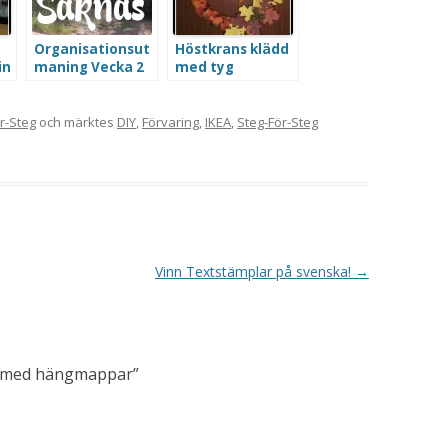
Organisationsut
Höstkrans klädd
in
maning Vecka 2
med tyg
–
Pappersförvarin
g
r-Steg
och märktes
DIY
,
Förvaring
,
IKEA
,
Steg-För-Steg
Vinn Textstämplar på svenska!
→
g med hängmappar
”