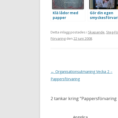
Klä lådor med
Gör din egen
papper
smyckesförvar
g eller display
Detta inlägg postades i
Skapande
,
Steg-Fö
Förvaring
den
22 juni 2008
.
Inläggsnavigering
←
Organisationsutmaning Vecka 2 –
Pappersförvaring
2 tankar kring ”
Pappersförvarin
Angelica