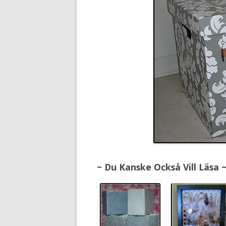
~ Du Kanske Också Vill Läsa 