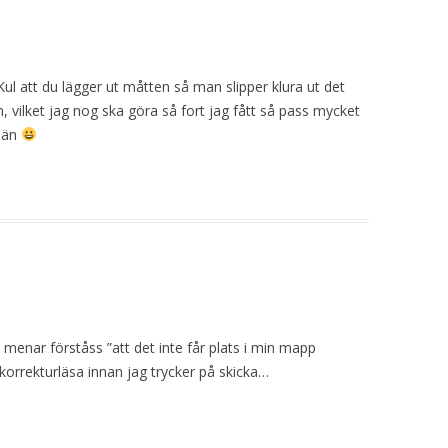
 Kul att du lägger ut måtten så man slipper klura ut det
dan, vilket jag nog ska göra så fort jag fått så pass mycket
p än
t, menar förståss ”att det inte får plats i min mapp
rrekturläsa innan jag trycker på skicka…