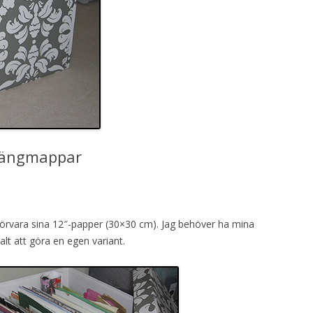
hängmappar
rvara sina 12″-papper (30×30 cm). Jag behöver ha mina
lt att göra en egen variant.