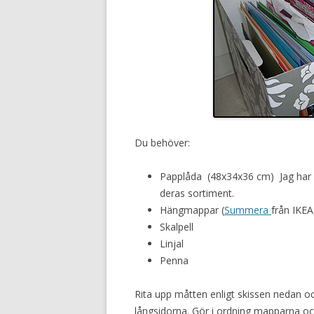
Du behöver:
Papplåda (48x34x36 cm) Jag har an
deras sortiment.
Hängmappar (
Summera
från IKEA
Skalpell
Linjal
Penna
Rita upp måtten enligt skissen nedan o
långsidorna. Gör i ordning mapparna oc