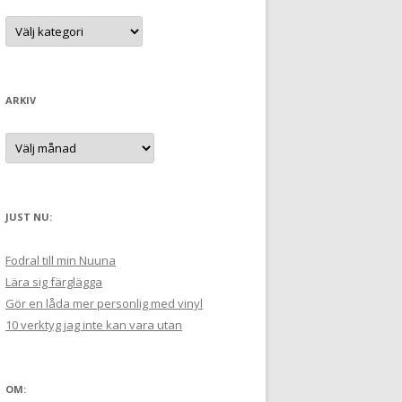
t
K
a
e
t
e
r
g
:
o
r
ARKIV
i
e
r
A
:
r
k
i
v
JUST NU:
Fodral till min Nuuna
Lära sig färglägga
Gör en låda mer personlig med vinyl
10 verktyg jag inte kan vara utan
OM: