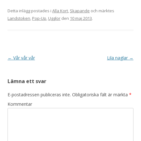
Detta inlägg postades i
Alla Kort
,
Skapande
och märktes
Landstoken
,
Pop-Up
,
Ugglor
den
10 maj 2013
.
Inläggsnavigering
←
Vår vår vår
Lila naglar
→
Lämna ett svar
E-postadressen publiceras inte.
Obligatoriska fält är märkta
*
Kommentar