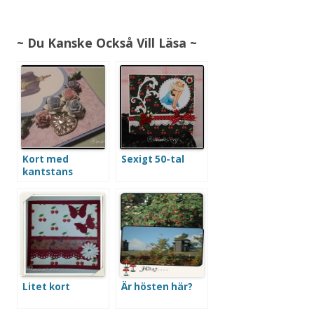
~ Du Kanske Också Vill Läsa ~
Kort med
Sexigt 50-tal
kantstans
Litet kort
Är hösten här?