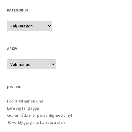
k
e
KATEGORIER:
f
t
K
a
e
t
e
r
g
:
o
r
ARKIV
i
e
r
A
:
r
k
i
v
JUST NU:
Fodral till min Nuuna
Lära sig färglägga
Gör en låda mer personlig med vinyl
10 verktyg jag inte kan vara utan