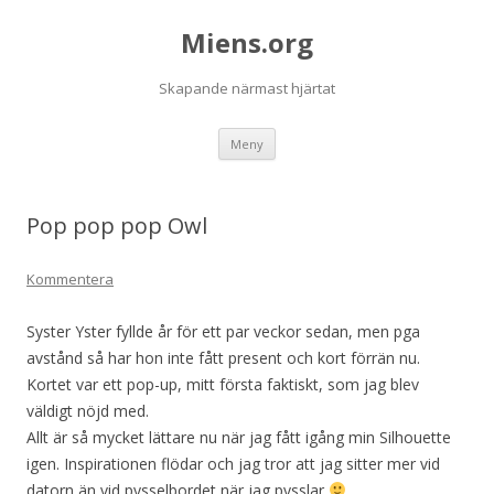
Miens.org
Skapande närmast hjärtat
Hoppa
Meny
till
innehåll
Pop pop pop Owl
Kommentera
Syster Yster fyllde år för ett par veckor sedan, men pga
avstånd så har hon inte fått present och kort förrän nu.
Kortet var ett pop-up, mitt första faktiskt, som jag blev
väldigt nöjd med.
Allt är så mycket lättare nu när jag fått igång min Silhouette
igen. Inspirationen flödar och jag tror att jag sitter mer vid
datorn än vid pysselbordet när jag pysslar