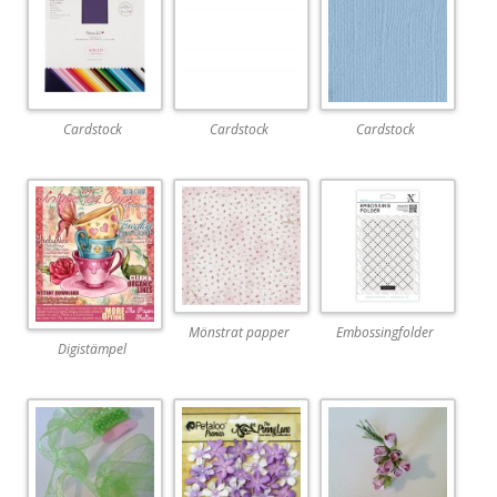
Cardstock
Cardstock
Cardstock
Mönstrat papper
Embossingfolder
Digistämpel