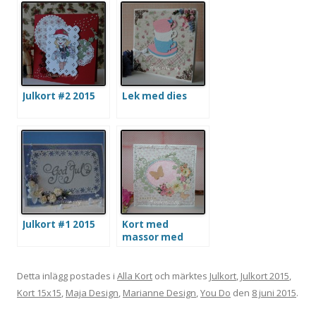
Julkort #2 2015
Lek med dies
Julkort #1 2015
Kort med
massor med
blommor
Detta inlägg postades i
Alla Kort
och märktes
Julkort
,
Julkort 2015
,
Kort 15x15
,
Maja Design
,
Marianne Design
,
You Do
den
8 juni 2015
.