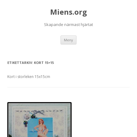
Miens.org
Skapande närmast hjärtat
Hoppa
Meny
till
innehåll
ETIKETTARKIV:
KORT 15×15
Kort i storleken 15x15cm