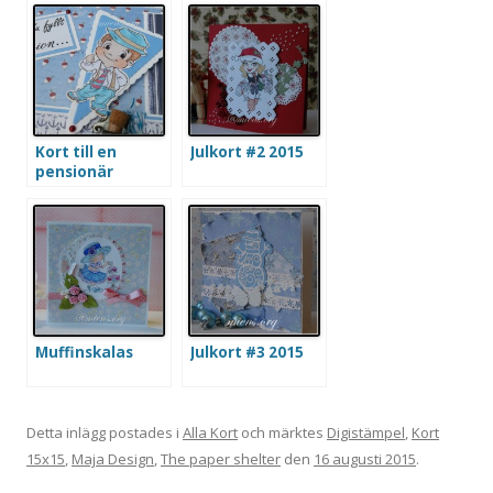
Kort till en
Julkort #2 2015
pensionär
Muffinskalas
Julkort #3 2015
Detta inlägg postades i
Alla Kort
och märktes
Digistämpel
,
Kort
15x15
,
Maja Design
,
The paper shelter
den
16 augusti 2015
.