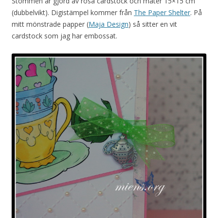
Stommen är gjord av rosa cardstock och mäter 15×15 cm
(dubbelvikt). Digistämpel kommer från
The Paper Shelter
. På
mitt mönstrade papper (
Maja Design
) så sitter en vit
cardstock som jag har embossat.