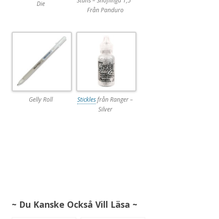
Stans – Snöflinga 1,5″
Die
Från Panduro
Gelly Roll
Stickles
från Ranger –
Silver
~ Du Kanske Också Vill Läsa ~