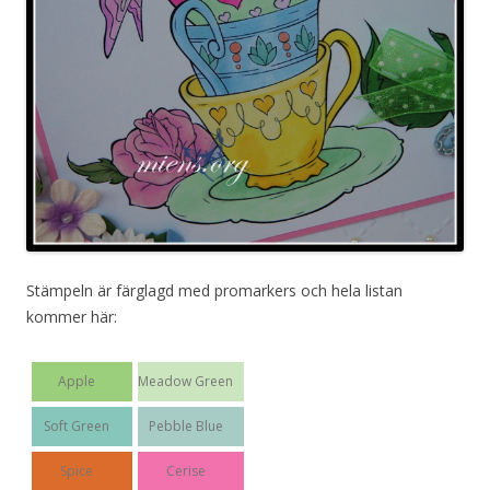
Stämpeln är färglagd med promarkers och hela listan
kommer här:
Apple
Meadow Green
Soft Green
Pebble Blue
Spice
Cerise