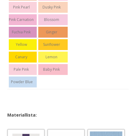
Pink Pearl
Dusky Pink
Pink Carnation
Blossom
Fuchia Pink
Ginger
Yellow
Sunflower
Canary
Lemon
Pale Pink
Baby Pink
Powder Blue
Materiallista: