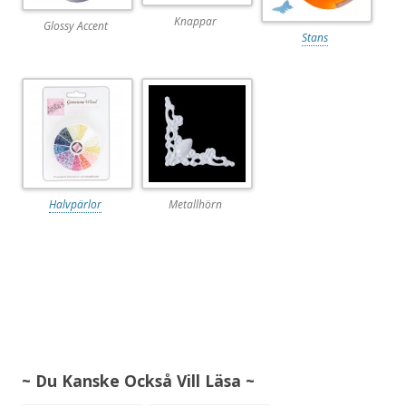
Knappar
Glossy Accent
Stans
Halvpärlor
Metallhörn
~ Du Kanske Också Vill Läsa ~