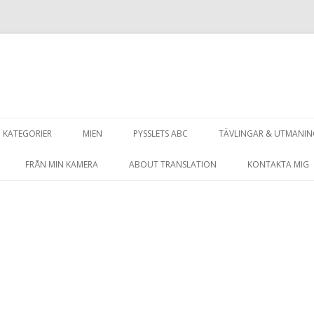
Hoppa
till
KATEGORIER
MIEN
PYSSLETS ABC
TÄVLINGAR & UTMANI
innehåll
FRÅN MIN KAMERA
ABOUT TRANSLATION
KONTAKTA MIG