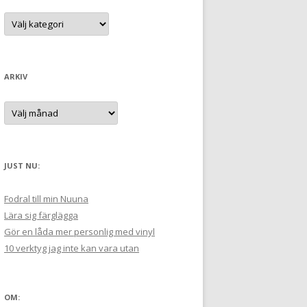
t
K
a
e
t
e
r
g
:
o
r
ARKIV
i
e
r
A
:
r
k
i
v
JUST NU:
Fodral till min Nuuna
Lära sig färglägga
Gör en låda mer personlig med vinyl
10 verktyg jag inte kan vara utan
OM: