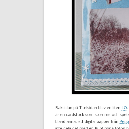
Baksidan på Titelsidan blev en liten
LO
.
är en cardstock som stomme och spets p
bland annat ett digital papper från
Pepp
inte dela det med er. Runt mina foton 