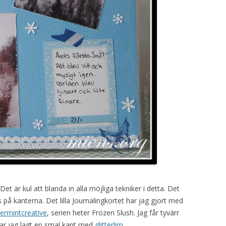
 Det är kul att blanda in alla möjliga tekniker i detta. Det
å kanterna. Det lilla Journalingkortet har jag gjort med
ermintcreative
, serien heter Frozen Slush. Jag får tyvärr
har jag lagt en smal kant med
glitterlim
.