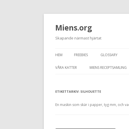
Miens.org
Skapande närmast hjärtat
HEM
FREEBIES
GLOSSARY
VÅRA KATTER
MIENS RECEPTSAMLING
TASSEN
ETIKETTARKIV:
JUNIOR
SILHOUETTE
GRAFITTI
En maskin som skär i papper, tyg mm, och v