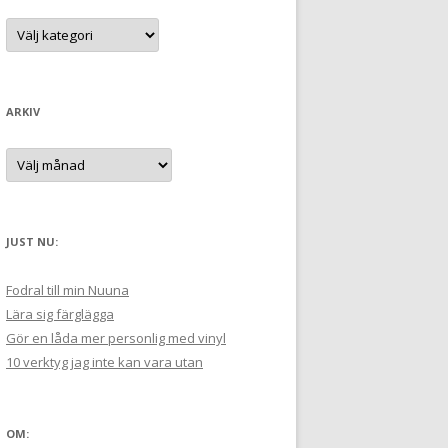
t
K
a
e
t
e
r
g
:
o
r
ARKIV
i
e
r
A
:
r
k
i
v
JUST NU:
Fodral till min Nuuna
Lära sig färglägga
Gör en låda mer personlig med vinyl
10 verktyg jag inte kan vara utan
OM: