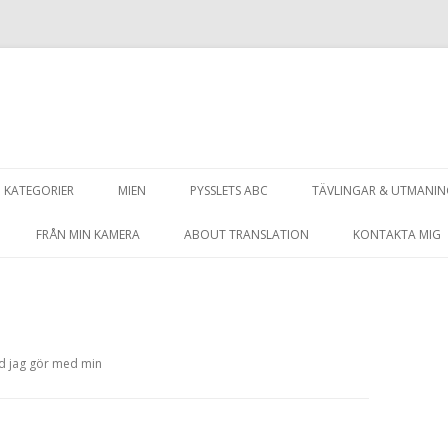
Hoppa
till
KATEGORIER
MIEN
PYSSLETS ABC
TÄVLINGAR & UTMANI
innehåll
FRÅN MIN KAMERA
ABOUT TRANSLATION
KONTAKTA MIG
ad jag gör med min