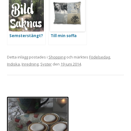
Semsterstängt?
Till min soffa
Detta inlägg postades i
Shopping
och märktes
Födelsedag
,
Indiska
,
Inredning
,
Syster
den
19 juni 2014
.