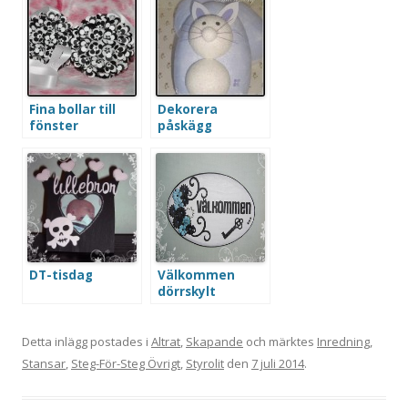
Fina bollar till
Dekorera
fönster
påskägg
DT-tisdag
Välkommen
dörrskylt
Detta inlägg postades i
Altrat
,
Skapande
och märktes
Inredning
,
Stansar
,
Steg-För-Steg Övrigt
,
Styrolit
den
7 juli 2014
.