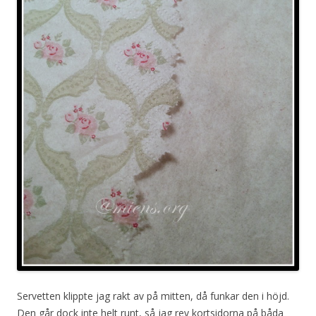
Servetten klippte jag rakt av på mitten, då funkar den i höjd.
Den går dock inte helt runt, så jag rev kortsidorna på båda