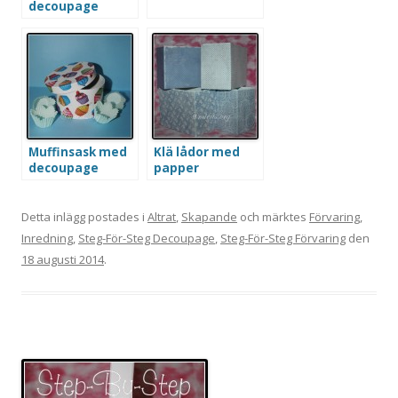
decoupage
Muffinsask med
Klä lådor med
decoupage
papper
Detta inlägg postades i
Altrat
,
Skapande
och märktes
Förvaring
,
Inredning
,
Steg-För-Steg Decoupage
,
Steg-För-Steg Förvaring
den
18 augusti 2014
.