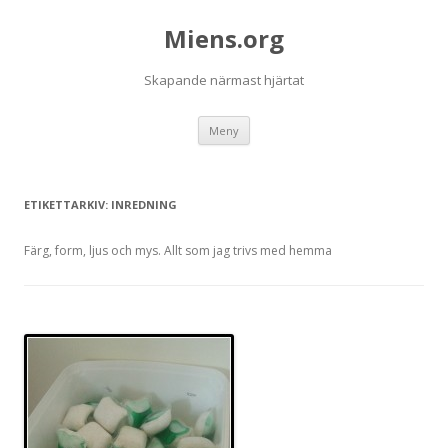
Miens.org
Skapande närmast hjärtat
Hoppa
Meny
till
innehåll
ETIKETTARKIV:
INREDNING
Färg, form, ljus och mys. Allt som jag trivs med hemma