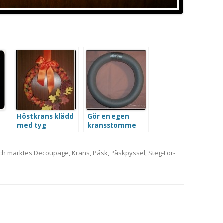
~
Höstkrans klädd
Gör en egen
med tyg
kransstomme
ch märktes
Decoupage
,
Krans
,
Påsk
,
Påskpyssel
,
Steg-För-