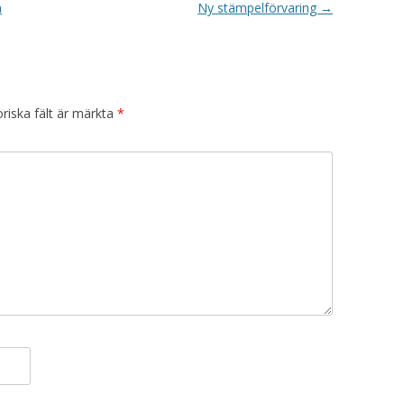
n
Ny stämpelförvaring
→
riska fält är märkta
*