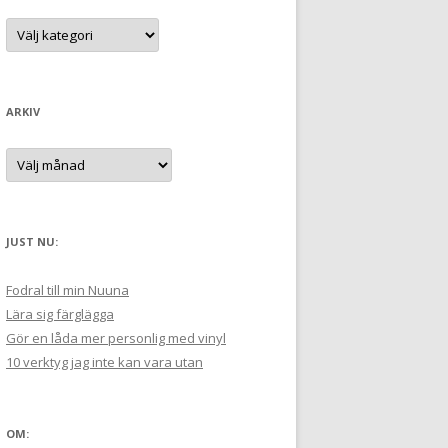
t
K
a
e
t
e
r
g
:
o
r
ARKIV
i
e
r
A
:
r
k
i
v
JUST NU:
Fodral till min Nuuna
Lära sig färglägga
Gör en låda mer personlig med vinyl
10 verktyg jag inte kan vara utan
OM: