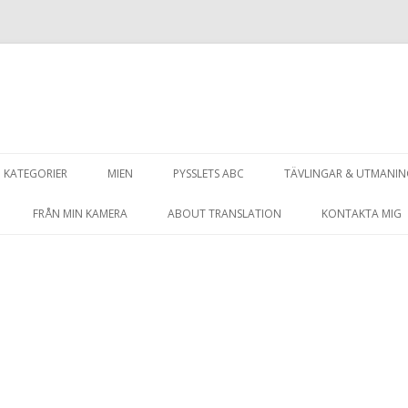
Hoppa
till
KATEGORIER
MIEN
PYSSLETS ABC
TÄVLINGAR & UTMANI
innehåll
FRÅN MIN KAMERA
ABOUT TRANSLATION
KONTAKTA MIG