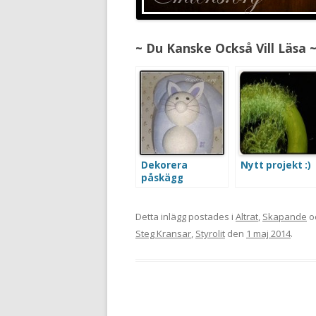
~ Du Kanske Också Vill Läsa 
Dekorera
Nytt projekt :)
påskägg
Detta inlägg postades i
Altrat
,
Skapande
o
Steg Kransar
,
Styrolit
den
1 maj 2014
.