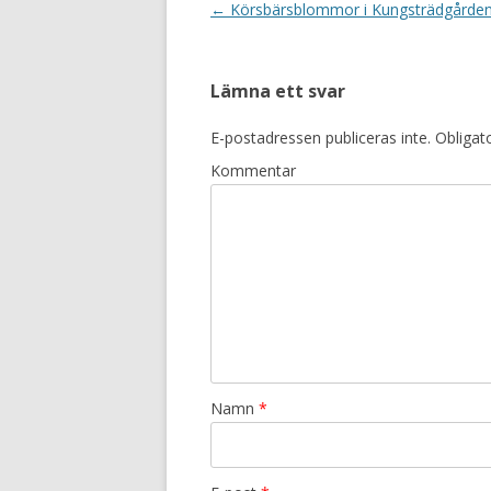
Inläggsnavigering
←
Körsbärsblommor i Kungsträdgårde
Lämna ett svar
E-postadressen publiceras inte.
Obligato
Kommentar
Namn
*