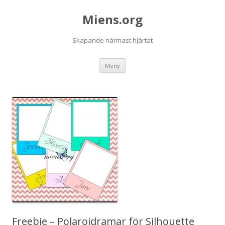
Miens.org
Skapande närmast hjärtat
Hoppa
Meny
till
innehåll
Freebie – Polaroidramar för Silhouette