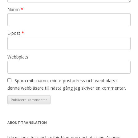
Namn
*
E-post
*
Webbplats
Spara mitt namn, min e-postadress och webbplats i
denna webbläsare till nästa gång jag skriver en kommentar.
ABOUT TRANSLATION
I do my best to translate this blog, one post at a time. All new