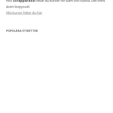
Hos
Scrapparazzi
hittar du kurser för barn och vuxna. Det finns
även lovpyssel.
Alla kurser hittar du här
POPULÄRA ETIKETTER