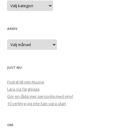
t
K
a
e
t
e
r
g
:
o
r
ARKIV
i
e
r
A
:
r
k
i
v
JUST NU:
Fodral till min Nuuna
Lära sig färglägga
Gör en låda mer personlig med vinyl
10 verktyg jag inte kan vara utan
OM: