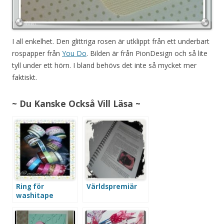
I all enkelhet. Den glittriga rosen är utklippt från ett underbart
rospapper från
You Do
. Bilden är från PionDesign och så lite
tyll under ett hörn. I bland behövs det inte så mycket mer
faktiskt.
~ Du Kanske Också Vill Läsa ~
Ring för
Världspremiär
washitape