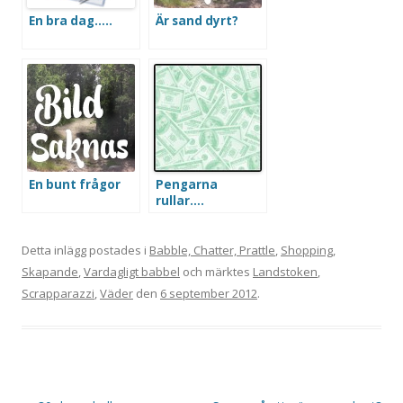
En bra dag…..
Är sand dyrt?
En bunt frågor
Pengarna
rullar….
Detta inlägg postades i
Babble, Chatter, Prattle
,
Shopping
,
Skapande
,
Vardagligt babbel
och märktes
Landstoken
,
Scrapparazzi
,
Väder
den
6 september 2012
.