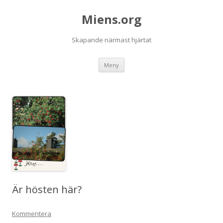
Miens.org
Skapande närmast hjärtat
Hoppa
Meny
till
innehåll
Är hösten här?
Kommentera