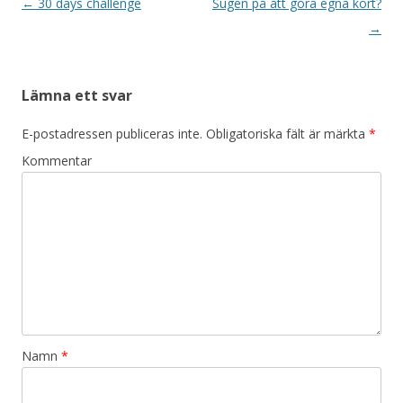
Inläggsnavigering
←
30 days challenge
Sugen på att göra egna kort?
→
Lämna ett svar
E-postadressen publiceras inte.
Obligatoriska fält är märkta
*
Kommentar
Namn
*