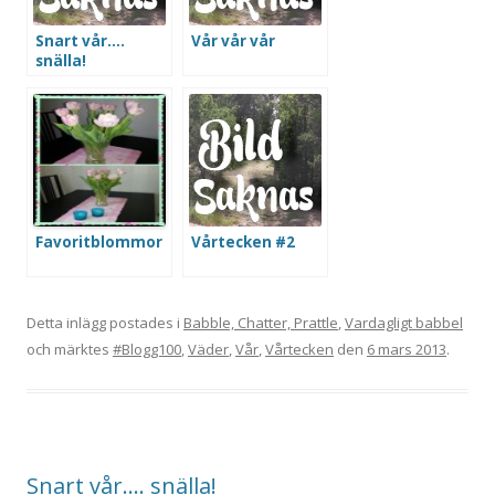
Snart vår….
Vår vår vår
snälla!
Favoritblommor
Vårtecken #2
Detta inlägg postades i
Babble, Chatter, Prattle
,
Vardagligt babbel
och märktes
#Blogg100
,
Väder
,
Vår
,
Vårtecken
den
6 mars 2013
.
Snart vår…. snälla!