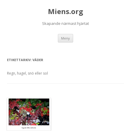
Miens.org
Skapande närmast hjärtat
Hoppa
Meny
till
innehåll
ETIKETTARKIV:
VÄDER
Regn, hagel, snö eller sol