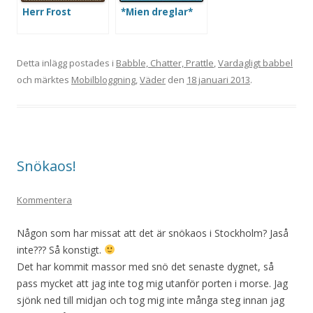
Herr Frost
*Mien dreglar*
Detta inlägg postades i
Babble, Chatter, Prattle
,
Vardagligt babbel
och märktes
Mobilbloggning
,
Väder
den
18 januari 2013
.
Snökaos!
Kommentera
Någon som har missat att det är snökaos i Stockholm? Jaså
inte??? Så konstigt.
Det har kommit massor med snö det senaste dygnet, så
pass mycket att jag inte tog mig utanför porten i morse. Jag
sjönk ned till midjan och tog mig inte många steg innan jag