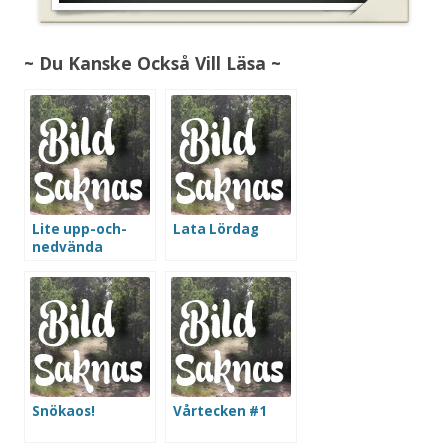
~ Du Kanske Också Vill Läsa ~
Lite upp-och-
Lata Lördag
nedvända
världen
Snökaos!
Vårtecken #1