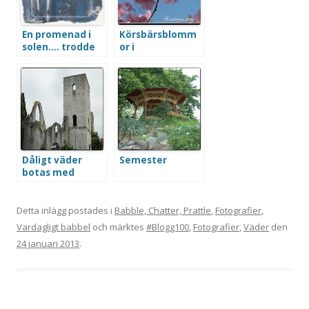
En promenad i
Körsbärsblomm
solen…. trodde
or i
jag
Kungsträdgårde
n
Dåligt väder
Semester
botas med
historia
Detta inlägg postades i
Babble, Chatter, Prattle
,
Fotografier
,
Vardagligt babbel
och märktes
#Blogg100
,
Fotografier
,
Väder
den
24 januari 2013
.