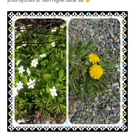
ju lite dystrare ut. Men regnet luktar vår