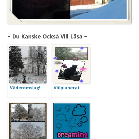
~ Du Kanske Också Vill Läsa ~
Väderomslag!
Välplanerat