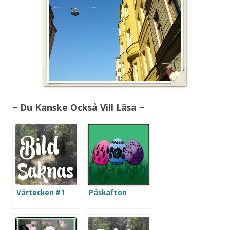
~ Du Kanske Också Vill Läsa ~
Vårtecken #1
Påskafton