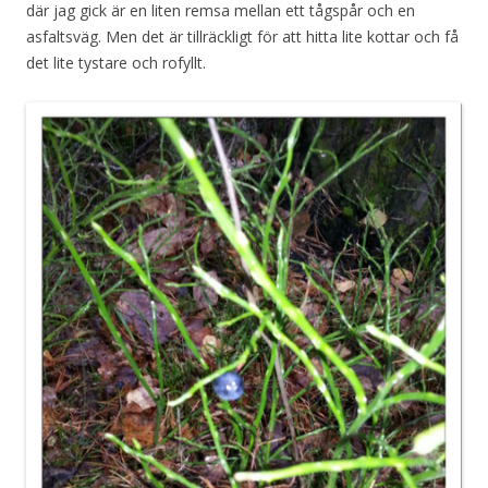
där jag gick är en liten remsa mellan ett tågspår och en
asfaltsväg. Men det är tillräckligt för att hitta lite kottar och få
det lite tystare och rofyllt.