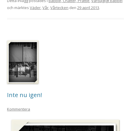
Detta inlägg postades i
Babble, Chatter, Prattle
,
Vardagligt babbel
och märktes
Väder
,
Vår
,
Vårtecken
den
29 april 2013
.
Inte nu igen!
Kommentera