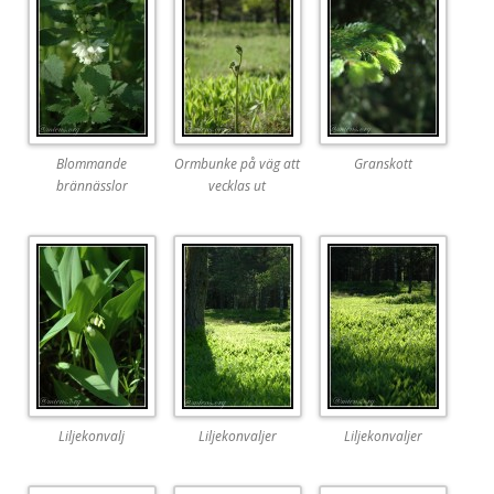
Blommande
Ormbunke på väg att
Granskott
brännässlor
vecklas ut
Liljekonvalj
Liljekonvaljer
Liljekonvaljer