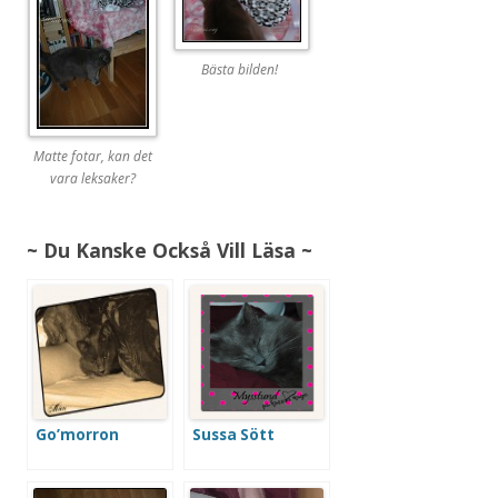
Bästa bilden!
Matte fotar, kan det
vara leksaker?
~ Du Kanske Också Vill Läsa ~
Go’morron
Sussa Sött