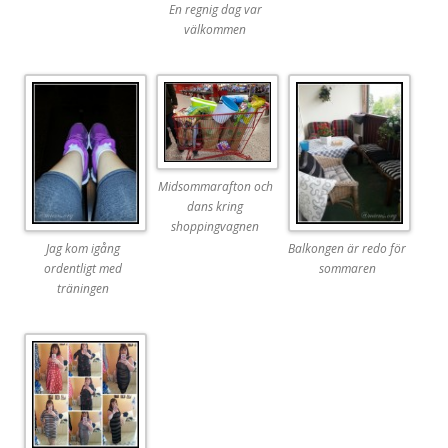
En regnig dag var
välkommen
Midsommarafton och
dans kring
shoppingvagnen
Jag kom igång
Balkongen är redo för
ordentligt med
sommaren
träningen