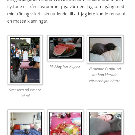
flyttade ut från sovrummet pga värmen. Jag kom igång med
min träning vilket i sin tur ledde till att jag inte kunde rensa ut
en massa klänningar.
Middag hos Pappa
Vi rakade Grafitti så
att hon klarade
värmeböljan bättre
Svensexa på We Are
Sthml