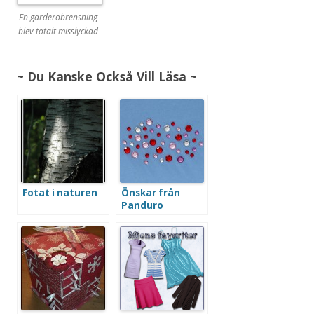
En garderobrensning
blev totalt misslyckad
~ Du Kanske Också Vill Läsa ~
Fotat i naturen
Önskar från
Panduro