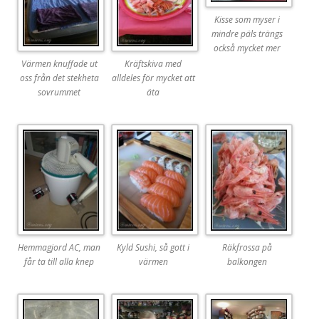
Kisse som myser i
mindre päls trängs
också mycket mer
Värmen knuffade ut
Kräftskiva med
oss från det stekheta
alldeles för mycket att
sovrummet
äta
Hemmagjord AC, man
Kyld Sushi, så gott i
Räkfrossa på
får ta till alla knep
värmen
balkongen