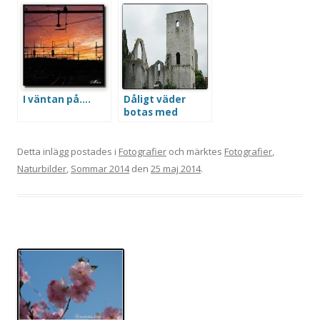
I väntan på….
Dåligt väder
botas med
historia
Detta inlägg postades i
Fotografier
och märktes
Fotografier
,
Naturbilder
,
Sommar 2014
den
25 maj 2014
.