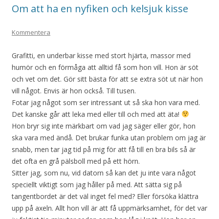
Om att ha en nyfiken och kelsjuk kisse
Kommentera
Grafitti, en underbar kisse med stort hjärta, massor med
humör och en förmåga att alltid få som hon vill. Hon är söt
och vet om det. Gör sitt bästa för att se extra söt ut när hon
vill något. Envis är hon också. Till tusen.
Fotar jag något som ser intressant ut så ska hon vara med.
Det kanske går att leka med eller till och med att äta!
Hon bryr sig inte märkbart om vad jag säger eller gör, hon
ska vara med ändå. Det brukar funka utan problem om jag är
snabb, men tar jag tid på mig för att få till en bra bils så är
det ofta en grå pälsboll med på ett hörn.
Sitter jag, som nu, vid datorn så kan det ju inte vara något
speciellt viktigt som jag håller på med. Att sätta sig på
tangentbordet är det väl inget fel med? Eller försöka klättra
upp på axeln. Allt hon vill är att få uppmärksamhet, för det var