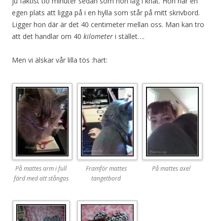
ju faktist tio minuter sedan som hon låg i knät. Hon har en
egen plats att ligga på i en hylla som står på mitt skrivbord.
Ligger hon där är det 40 centimeter mellan oss. Man kan tro
att det handlar om 40
kilometer
i stället….
Men vi älskar vår lilla tös :hart:
På mattes arm i full
Framför mattes
På mattes axel
färd med att stångas
tangetbord