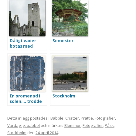
Dåligt väder
Semester
botas med
historia
En promenad i
Stockholm
solen…. trodde
jag
Detta inlägg postades i
Babble, Chatter, Prattle
,
Fotografier
,
Vardagligt babbel
och märktes
Blommor
,
Fotografier
,
Påsk
,
Stockholm
den
24 april 2014
.