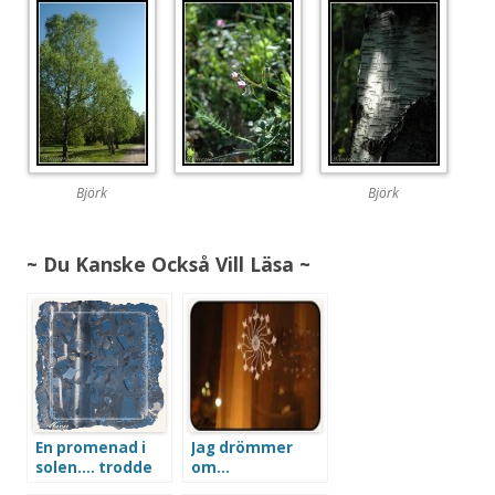
Björk
Björk
~ Du Kanske Också Vill Läsa ~
En promenad i
Jag drömmer
solen…. trodde
om…
jag