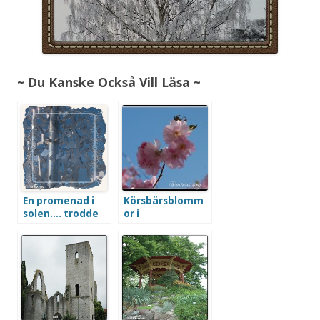
~ Du Kanske Också Vill Läsa ~
En promenad i
Körsbärsblomm
solen…. trodde
or i
jag
Kungsträdgårde
n