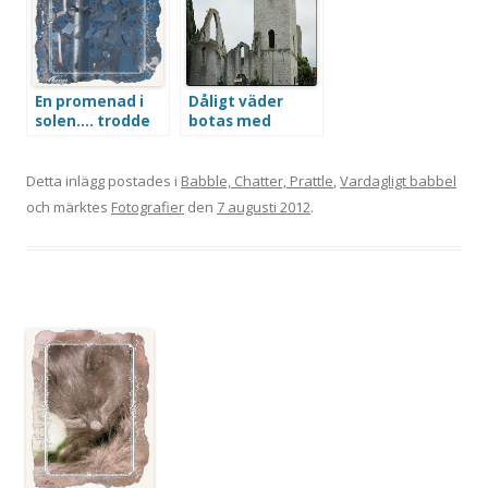
En promenad i
Dåligt väder
solen…. trodde
botas med
jag
historia
Detta inlägg postades i
Babble, Chatter, Prattle
,
Vardagligt babbel
och märktes
Fotografier
den
7 augusti 2012
.