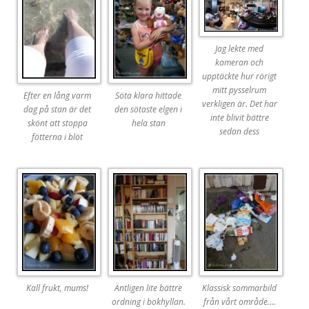
Jag lekte med
kameran och
upptäckte hur rörigt
mitt pysselrum
Efter en lång varm
Söta klara hittade
verkligen är. Det har
dag på stan är det
den sötaste elgen i
inte blivit bättre
skönt att stoppa
hela stan
sedan dess
fötterna i blöt
Kall frukt, mums!
Äntligen lite bättre
Klassisk sommarbild
ordning i bokhyllan.
från vårt område….