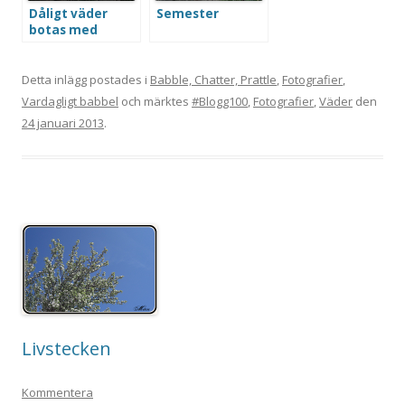
Dåligt väder
Semester
botas med
historia
Detta inlägg postades i
Babble, Chatter, Prattle
,
Fotografier
,
Vardagligt babbel
och märktes
#Blogg100
,
Fotografier
,
Väder
den
24 januari 2013
.
Livstecken
Kommentera